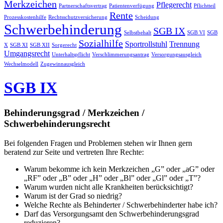
Merkzeichen
Pflegerecht
Partnerschaftsvertrag
Patientenverfügung
Pflichtteil
Rente
Prozesskostenhilfe
Rechtsschutzversicherung
Scheidung
Schwerbehinderung
SGB IX
Selbstbehalt
SGB VI
SGB
Sozialhilfe
Sportrollstuhl
Trennung
X
SGB XI
SGB XII
Sorgerecht
Umgangsrecht
Unterhaltspflicht
Verschlimmerungsantrag
Versorgungsausgleich
Wechselmodell
Zugewinnausgleich
SGB IX
Behinderungsgrad / Merkzeichen /
Schwerbehinderungsrecht
Bei folgenden Fragen und Problemen stehen wir Ihnen gern
beratend zur Seite und vertreten Ihre Rechte:
Warum bekomme ich kein Merkzeichen „G” oder „aG” oder
„RF” oder „B” oder „H” oder „Bl” oder „Gl” oder „T”?
Warum wurden nicht alle Krankheiten berücksichtigt?
Warum ist der Grad so niedrig?
Welche Rechte als Behinderter / Schwerbehinderter habe ich?
Darf das Versorgungsamt den Schwerbehinderungsgrad
reduzieren?