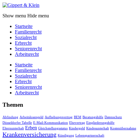
Show menu
Hide menu
Startseite
Familienrecht
Sozialrecht
Erbrecht
Seniorenrecht
Arbeitsrecht
Startseite
Familienrecht
Sozialrecht
Erbrecht
Seniorenrecht
Arbeitsrecht
Themen
Abfindung
Arbeitslosengeld
Aufhebungsvertrag
BEM
Beratungshilfe
Datenschutz
Düsseldorfer Tabelle
E-Mail-Kommunikation
Ehevertrag
Eingliederungshilfe
Erben
Elternunterhalt
Gleichstellungsstatus
Kindergeld
Kindesunterhalt
Kostenübernahme
Krankenversicherung
Kündigung
Lebenspartnerschaft